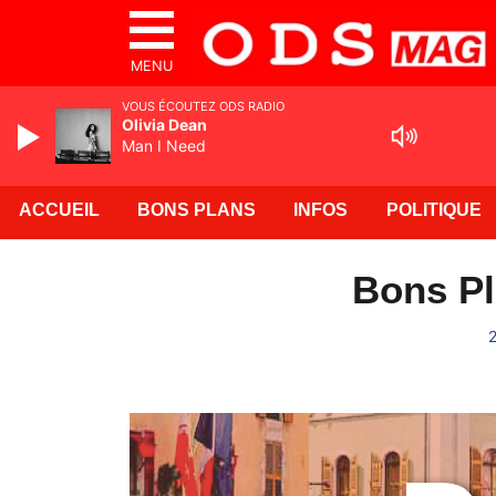
MENU
VOUS ÉCOUTEZ ODS RADIO
Olivia Dean
Man I Need
ACCUEIL
BONS PLANS
INFOS
POLITIQUE
Bons Pl