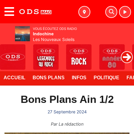
MENU
VOUS ÉCOUTEZ ODS RADIO
Indochine
Les Nouveaux Soleils
ACCUEIL
BONS PLANS
INFOS
POLITIQUE
FA
Bons Plans Ain 1/2
27 Septembre 2024
Par
La rédaction