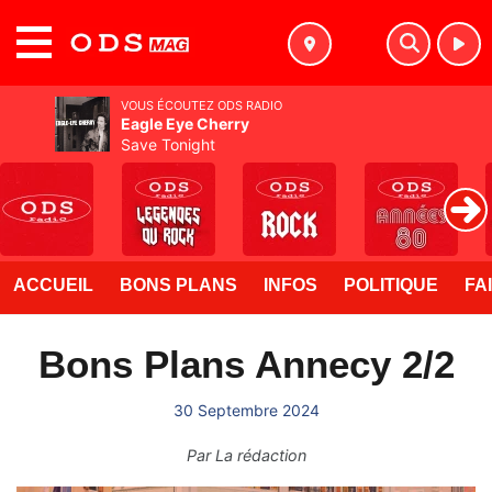
MENU
VOUS ÉCOUTEZ ODS RADIO
Eagle Eye Cherry
Save Tonight
ACCUEIL
BONS PLANS
INFOS
POLITIQUE
FA
Bons Plans Annecy 2/2
30 Septembre 2024
Par
La rédaction