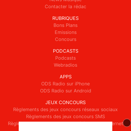
Contacter la rédac
RUBRIQUES
Bons Plans
Emissions
Concours
PODCASTS
Podcasts
Webradios
APPS
ODS Radio sur iPhone
ODS Radio sur Android
JEUX CONCOURS
Règlements des jeux concours réseaux sociaux
Règlements des jeux concours SMS
Règlements des jeux concours téléphone et internet