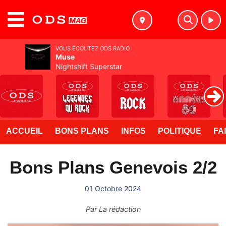
MENU
VOUS ÉCOUTEZ ODS RADIO
Muse
Nightshift Superstar
ACCUEIL
BONS PLANS
INFOS
POLITIQUE
FA
Bons Plans Genevois 2/2
01 Octobre 2024
Par
La rédaction