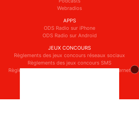
Podcasts
Webradios
APPS
ODS Radio sur iPhone
ODS Radio sur Android
JEUX CONCOURS
Règlements des jeux concours réseaux sociaux
Règlements des jeux concours SMS
Règlements des jeux concours téléphone et internet
© 2026 ODS Radio Tous droits réservés.
Signaler un contenu
-
Mentions légales
-
Politique de cookies
-
Contact