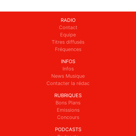
RADIO
Contact
Equipe
Titres diffusés
Fréquences
INFOS
Infos
News Musique
Contacter la rédac
RUBRIQUES
Bons Plans
Emissions
Concours
PODCASTS