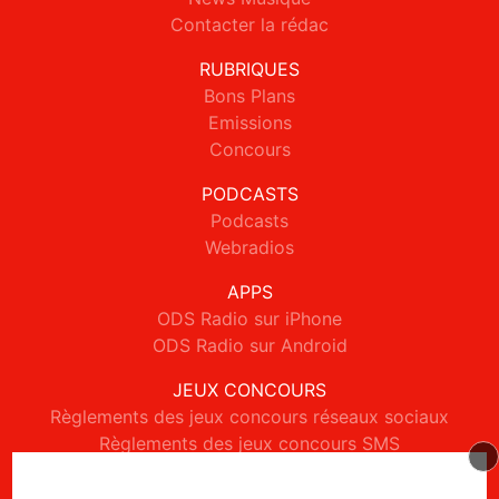
Contacter la rédac
RUBRIQUES
Bons Plans
Emissions
Concours
PODCASTS
Podcasts
Webradios
APPS
ODS Radio sur iPhone
ODS Radio sur Android
JEUX CONCOURS
Règlements des jeux concours réseaux sociaux
Règlements des jeux concours SMS
Règlements des jeux concours téléphone et internet