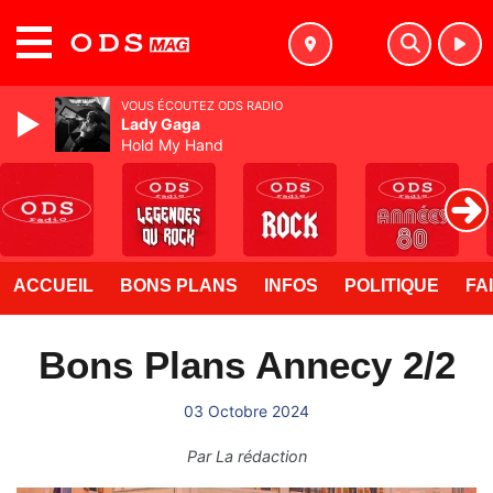
MENU
VOUS ÉCOUTEZ ODS RADIO
Lady Gaga
Hold My Hand
ACCUEIL
BONS PLANS
INFOS
POLITIQUE
FA
Bons Plans Annecy 2/2
03 Octobre 2024
Par
La rédaction