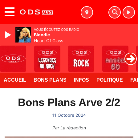
MENU
VOUS ÉCOUTEZ ODS RADIO
Blondie
Heart Of Glass
ACCUEIL
BONS PLANS
INFOS
POLITIQUE
FA
Bons Plans Arve 2/2
11 Octobre 2024
Par
La rédaction