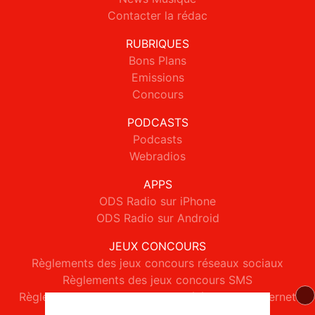
Contacter la rédac
RUBRIQUES
Bons Plans
Emissions
Concours
PODCASTS
Podcasts
Webradios
APPS
ODS Radio sur iPhone
ODS Radio sur Android
JEUX CONCOURS
Règlements des jeux concours réseaux sociaux
Règlements des jeux concours SMS
Règlements des jeux concours téléphone et internet