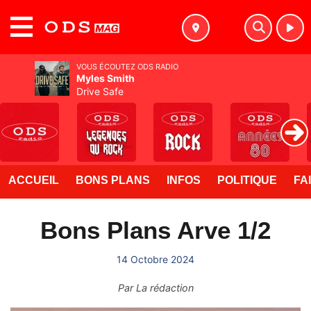
MENU
VOUS ÉCOUTEZ ODS RADIO
Myles Smith
Drive Safe
ACCUEIL
BONS PLANS
INFOS
POLITIQUE
FA
Bons Plans Arve 1/2
14 Octobre 2024
Par
La rédaction