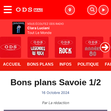
MENU
VOUS ÉCOUTEZ ODS RADIO
Clara Luciani
Tout Le Monde
ACCUEIL
BONS PLANS
INFOS
POLITIQUE
FA
Bons plans Savoie 1/2
16 Octobre 2024
Par
La rédaction