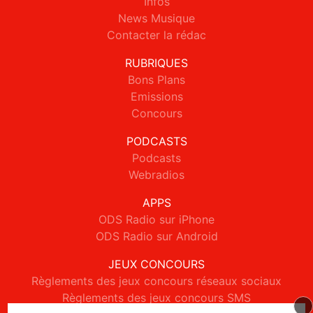
Infos
News Musique
Contacter la rédac
RUBRIQUES
Bons Plans
Emissions
Concours
PODCASTS
Podcasts
Webradios
APPS
ODS Radio sur iPhone
ODS Radio sur Android
JEUX CONCOURS
Règlements des jeux concours réseaux sociaux
Règlements des jeux concours SMS