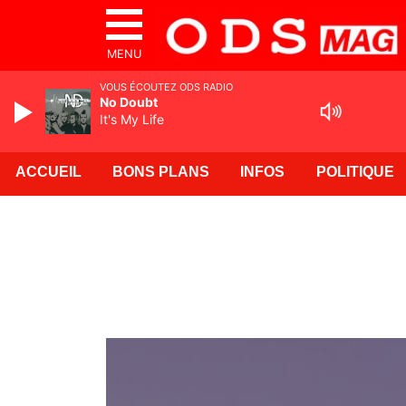
MENU
VOUS ÉCOUTEZ ODS RADIO
No Doubt
It's My Life
ACCUEIL
BONS PLANS
INFOS
POLITIQUE