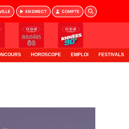
VILLE
EN DIRECT
COMPTE
ONCOURS
HOROSCOPE
EMPLOI
FESTIVALS