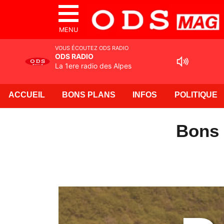
MENU
VOUS ÉCOUTEZ ODS RADIO
ODS RADIO
La 1ere radio des Alpes
ACCUEIL
BONS PLANS
INFOS
POLITIQUE
Bons 