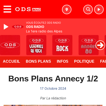
MENU
VOUS ÉCOUTEZ ODS RADIO
ODS RADIO
La 1ere radio des Alpes
ACCUEIL
BONS PLANS
INFOS
POLITIQUE
FA
Bons Plans Annecy 1/2
17 Octobre 2024
Par
La rédaction