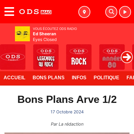
MENU
VOUS ÉCOUTEZ ODS RADIO
Ed Sheeran
Eyes Closed
ACCUEIL
BONS PLANS
INFOS
POLITIQUE
FA
Bons Plans Arve 1/2
17 Octobre 2024
Par
La rédaction