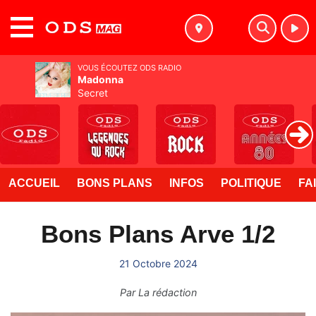
MENU
VOUS ÉCOUTEZ ODS RADIO
Madonna
Secret
ACCUEIL
BONS PLANS
INFOS
POLITIQUE
FA
Bons Plans Arve 1/2
21 Octobre 2024
Par
La rédaction