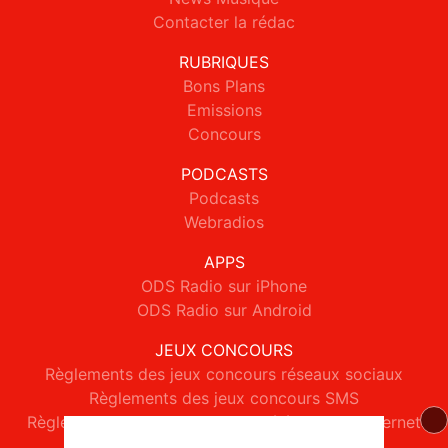
Contacter la rédac
RUBRIQUES
Bons Plans
Emissions
Concours
PODCASTS
Podcasts
Webradios
APPS
ODS Radio sur iPhone
ODS Radio sur Android
JEUX CONCOURS
Règlements des jeux concours réseaux sociaux
Règlements des jeux concours SMS
Règlements des jeux concours téléphone et internet