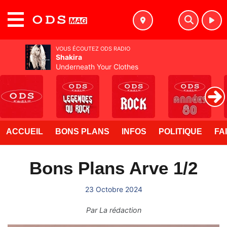
MENU
VOUS ÉCOUTEZ ODS RADIO
Shakira
Underneath Your Clothes
ACCUEIL
BONS PLANS
INFOS
POLITIQUE
FA
Bons Plans Arve 1/2
23 Octobre 2024
Par
La rédaction