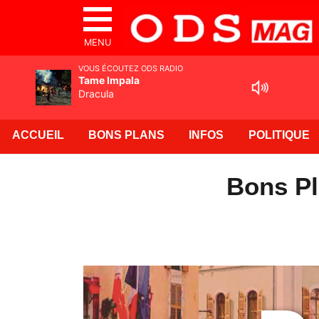
MENU
VOUS ÉCOUTEZ ODS RADIO
Tame Impala
Dracula
ACCUEIL
BONS PLANS
INFOS
POLITIQUE
Bons Pl