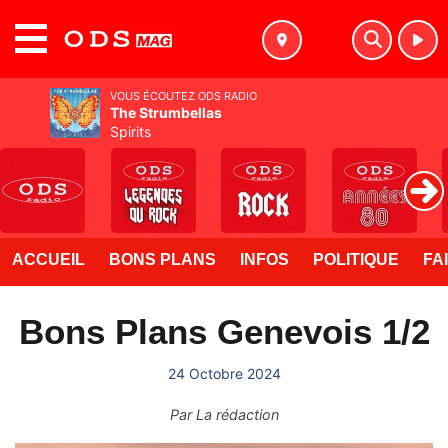
MENU
VOUS ÉCOUTEZ ODS RADIO
The Strumbellas
Spirits
ACCUEIL
BONS PLANS
INFOS
POLITIQUE
FA
Bons Plans Genevois 1/2
24 Octobre 2024
Par
La rédaction