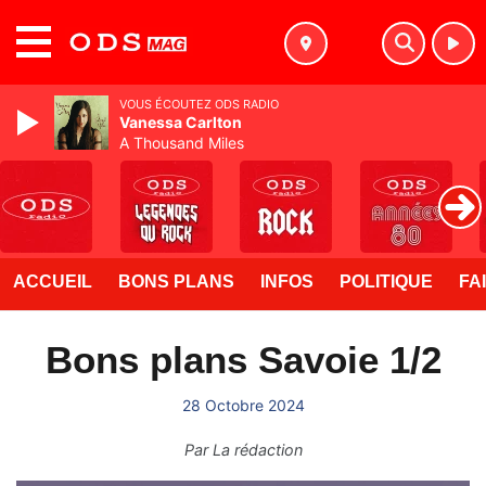
MENU
VOUS ÉCOUTEZ ODS RADIO
Vanessa Carlton
A Thousand Miles
ACCUEIL
BONS PLANS
INFOS
POLITIQUE
FA
Bons plans Savoie 1/2
28 Octobre 2024
Par
La rédaction