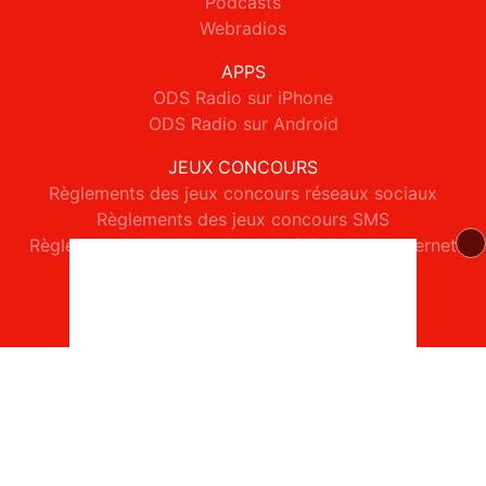
Podcasts
Webradios
APPS
ODS Radio sur iPhone
ODS Radio sur Android
JEUX CONCOURS
Règlements des jeux concours réseaux sociaux
Règlements des jeux concours SMS
Règlements des jeux concours téléphone et internet
© 2026 ODS Radio Tous droits réservés.
Signaler un contenu
-
Mentions légales
-
Politique de cookies
-
Contact