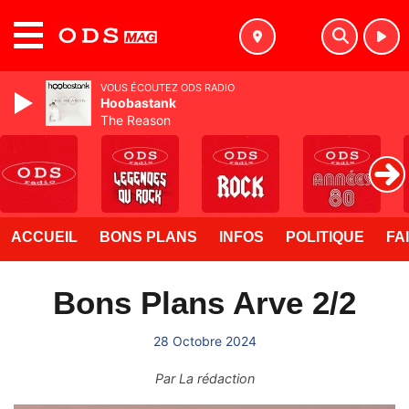
MENU
VOUS ÉCOUTEZ ODS RADIO
Hoobastank
The Reason
ACCUEIL
BONS PLANS
INFOS
POLITIQUE
FA
Bons Plans Arve 2/2
28 Octobre 2024
Par
La rédaction