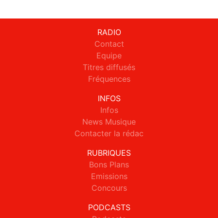
RADIO
Contact
Equipe
Titres diffusés
Fréquences
INFOS
Infos
News Musique
Contacter la rédac
RUBRIQUES
Bons Plans
Emissions
Concours
PODCASTS