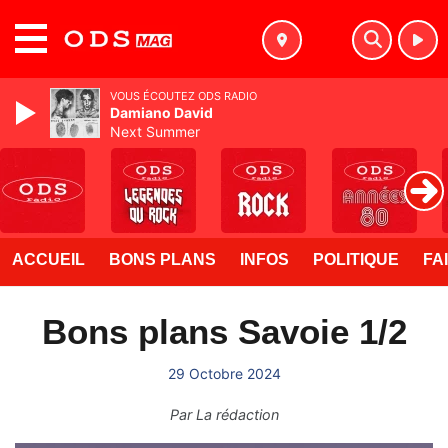
MENU
VOUS ÉCOUTEZ ODS RADIO
Damiano David
Next Summer
ACCUEIL
BONS PLANS
INFOS
POLITIQUE
FA
Bons plans Savoie 1/2
29 Octobre 2024
Par
La rédaction