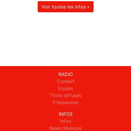
Voir toutes les infos »
RADIO
Contact
Equipe
Titres diffusés
Fréquences
INFOS
Infos
News Musique