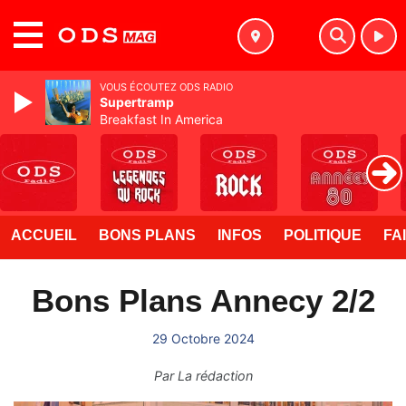
MENU
VOUS ÉCOUTEZ ODS RADIO
Supertramp
Breakfast In America
ACCUEIL
BONS PLANS
INFOS
POLITIQUE
FA
Bons Plans Annecy 2/2
29 Octobre 2024
Par
La rédaction