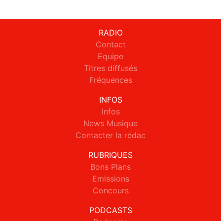
RADIO
Contact
Equipe
Titres diffusés
Fréquences
INFOS
Infos
News Musique
Contacter la rédac
RUBRIQUES
Bons Plans
Emissions
Concours
PODCASTS