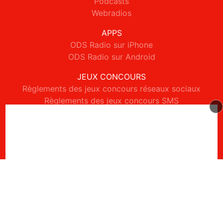
Podcasts
Webradios
APPS
ODS Radio sur iPhone
ODS Radio sur Android
JEUX CONCOURS
Règlements des jeux concours réseaux sociaux
Règlements des jeux concours SMS
Règlements des jeux concours téléphone et internet
© 2026 ODS Radio Tous droits réservés.
Signaler un contenu
-
Mentions légales
-
Politique de cookies
-
Contact