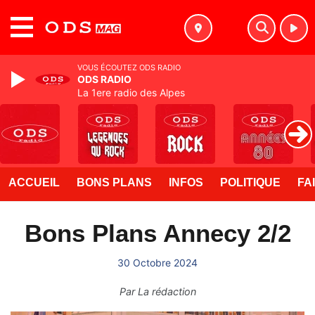
MENU
VOUS ÉCOUTEZ ODS RADIO
ODS RADIO
La 1ere radio des Alpes
ACCUEIL
BONS PLANS
INFOS
POLITIQUE
FA
Bons Plans Annecy 2/2
30 Octobre 2024
Par
La rédaction