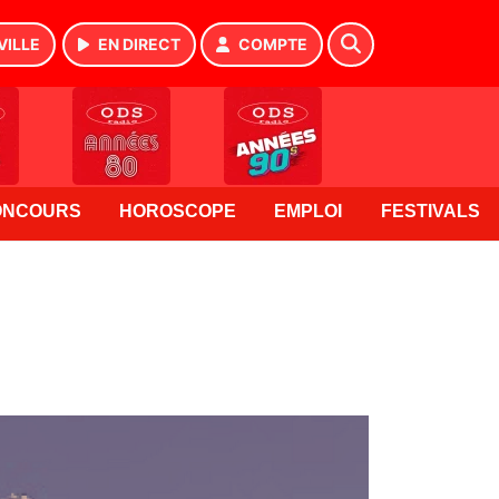
VILLE
EN DIRECT
COMPTE
ONCOURS
HOROSCOPE
EMPLOI
FESTIVALS