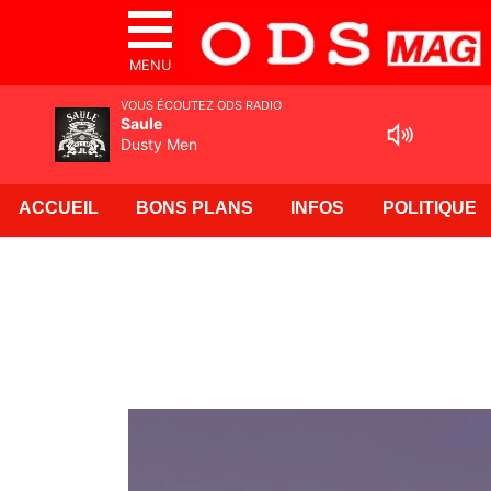
MENU
VOUS ÉCOUTEZ ODS RADIO
Saule
Dusty Men
ACCUEIL
BONS PLANS
INFOS
POLITIQUE