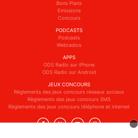
Bons Plans
Emissions
Concours
PODCASTS
Podcasts
Webradios
APPS
ODS Radio sur iPhone
ODS Radio sur Android
JEUX CONCOURS
Règlements des jeux concours réseaux sociaux
Règlements des jeux concours SMS
Règlements des jeux concours téléphone et internet