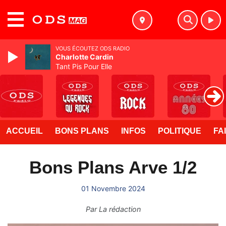
MENU
VOUS ÉCOUTEZ ODS RADIO
Charlotte Cardin
Tant Pis Pour Elle
ACCUEIL
BONS PLANS
INFOS
POLITIQUE
FA
Bons Plans Arve 1/2
01 Novembre 2024
Par
La rédaction