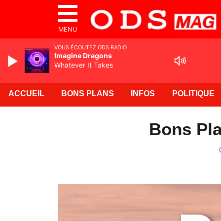
MENU
VOUS ÉCOUTEZ ODS RADIO
Imagine Dragons
Whatever It Takes
ACCUEIL
BONS PLANS
INFOS
POLITIQUE
Bons Pla