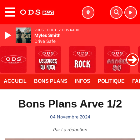
MENU
VOUS ÉCOUTEZ ODS RADIO
Myles Smith
Drive Safe
ACCUEIL
BONS PLANS
INFOS
POLITIQUE
FA
Bons Plans Arve 1/2
04 Novembre 2024
Par
La rédaction