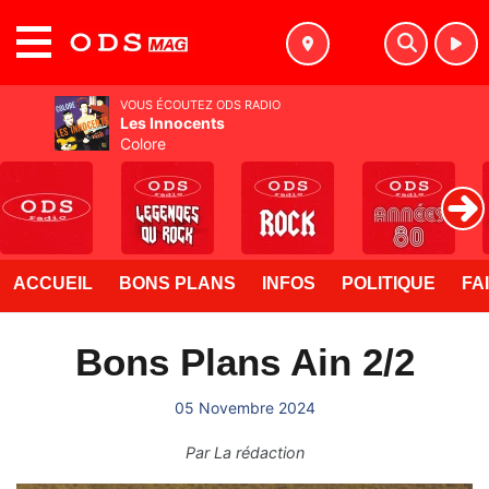
MENU
VOUS ÉCOUTEZ ODS RADIO
Les Innocents
Colore
ACCUEIL
BONS PLANS
INFOS
POLITIQUE
FA
Bons Plans Ain 2/2
05 Novembre 2024
Par
La rédaction