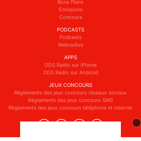
Bons Plans
Emissions
Concours
PODCASTS
Podcasts
Webradios
APPS
ODS Radio sur iPhone
ODS Radio sur Android
JEUX CONCOURS
Règlements des jeux concours réseaux sociaux
Règlements des jeux concours SMS
Règlements des jeux concours téléphone et internet