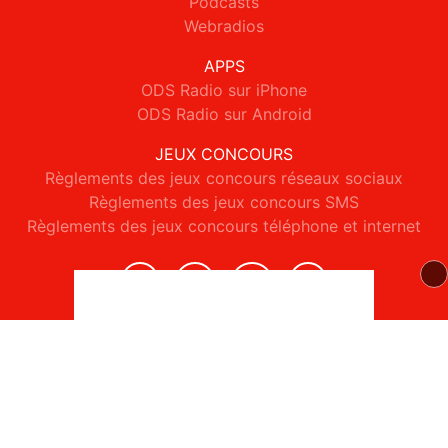
Podcasts
Webradios
APPS
ODS Radio sur iPhone
ODS Radio sur Android
JEUX CONCOURS
Règlements des jeux concours réseaux sociaux
Règlements des jeux concours SMS
Règlements des jeux concours téléphone et internet
© 2026 ODS Radio Tous droits réservés.
Signaler un contenu
-
Mentions légales
-
Politique de cookies
-
Contact