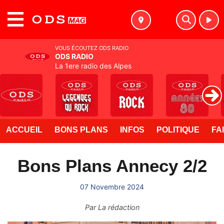
MENU
VOUS ÉCOUTEZ ODS RADIO
ODS RADIO
La 1ere radio des Alpes
ACCUEIL
BONS PLANS
INFOS
POLITIQUE
FA
Bons Plans Annecy 2/2
07 Novembre 2024
Par
La rédaction