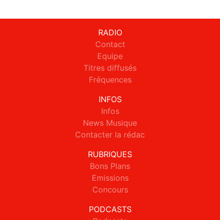
RADIO
Contact
Equipe
Titres diffusés
Fréquences
INFOS
Infos
News Musique
Contacter la rédac
RUBRIQUES
Bons Plans
Emissions
Concours
PODCASTS