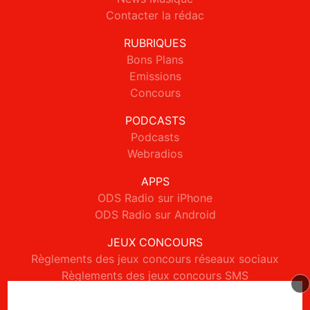
Contacter la rédac
RUBRIQUES
Bons Plans
Emissions
Concours
PODCASTS
Podcasts
Webradios
APPS
ODS Radio sur iPhone
ODS Radio sur Android
JEUX CONCOURS
Règlements des jeux concours réseaux sociaux
Règlements des jeux concours SMS
Règlements des jeux concours téléphone et internet