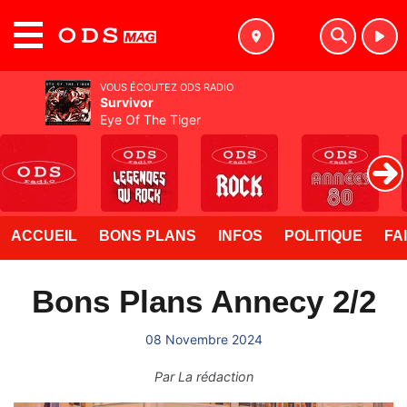
MENU
VOUS ÉCOUTEZ ODS RADIO
Survivor
Eye Of The Tiger
ACCUEIL
BONS PLANS
INFOS
POLITIQUE
FA
Bons Plans Annecy 2/2
08 Novembre 2024
Par
La rédaction