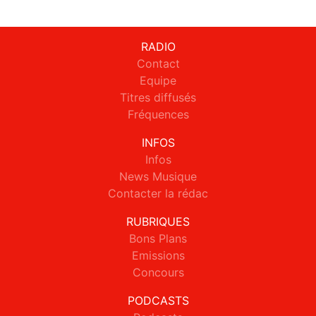
RADIO
Contact
Equipe
Titres diffusés
Fréquences
INFOS
Infos
News Musique
Contacter la rédac
RUBRIQUES
Bons Plans
Emissions
Concours
PODCASTS