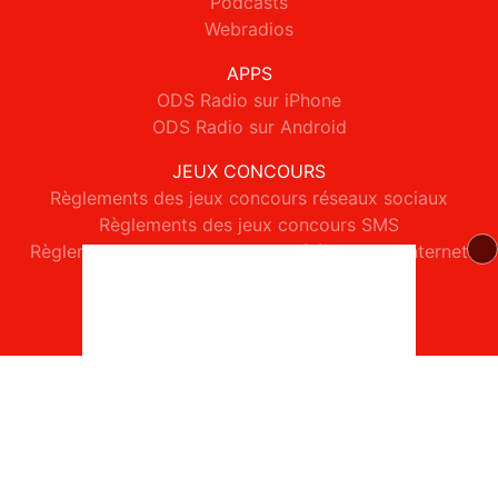
Podcasts
Webradios
APPS
ODS Radio sur iPhone
ODS Radio sur Android
JEUX CONCOURS
Règlements des jeux concours réseaux sociaux
Règlements des jeux concours SMS
Règlements des jeux concours téléphone et internet
© 2026 ODS Radio Tous droits réservés.
Signaler un contenu
-
Mentions légales
-
Politique de cookies
-
Contact