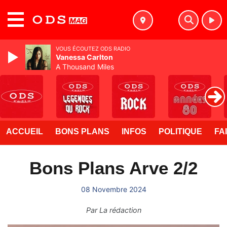
MENU
VOUS ÉCOUTEZ ODS RADIO
Vanessa Carlton
A Thousand Miles
ACCUEIL
BONS PLANS
INFOS
POLITIQUE
FA
Bons Plans Arve 2/2
08 Novembre 2024
Par
La rédaction