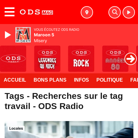
MENU
VOUS ÉCOUTEZ ODS RADIO
Maroon 5
Misery
ACCUEIL
BONS PLANS
INFOS
POLITIQUE
FA
Tags - Recherches sur le tag
travail - ODS Radio
Locales