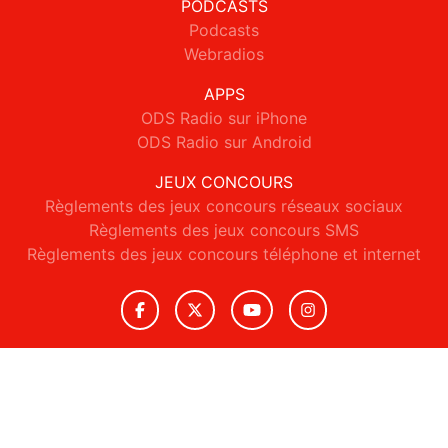
PODCASTS
Podcasts
Webradios
APPS
ODS Radio sur iPhone
ODS Radio sur Android
JEUX CONCOURS
Règlements des jeux concours réseaux sociaux
Règlements des jeux concours SMS
Règlements des jeux concours téléphone et internet
© 2026 ODS Radio Tous droits réservés.
Signaler un contenu
-
Mentions légales
-
Politique de cookies
-
Contact