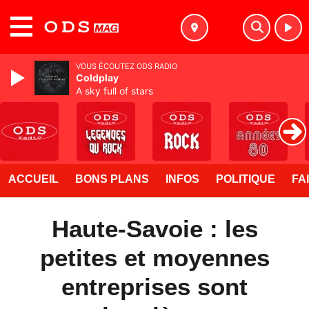
MENU
VOUS ÉCOUTEZ ODS RADIO
Coldplay
A sky full of stars
ACCUEIL
BONS PLANS
INFOS
POLITIQUE
FA
Haute-Savoie : les
petites et moyennes
entreprises sont