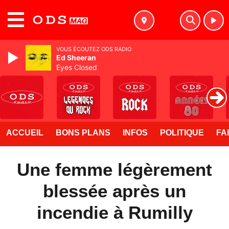
MENU
VOUS ÉCOUTEZ ODS RADIO
Ed Sheeran
Eyes Closed
ACCUEIL
BONS PLANS
INFOS
POLITIQUE
FA
Une femme légèrement
blessée après un
incendie à Rumilly