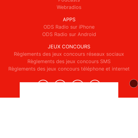
Webradios
APPS
ODS Radio sur iPhone
ODS Radio sur Android
JEUX CONCOURS
Règlements des jeux concours réseaux sociaux
Règlements des jeux concours SMS
Règlements des jeux concours téléphone et internet
© 2026 ODS Radio Tous droits réservés.
Signaler un contenu
-
Mentions légales
-
Politique de cookies
-
Contact