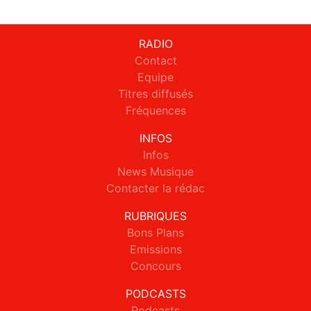
RADIO
Contact
Equipe
Titres diffusés
Fréquences
INFOS
Infos
News Musique
Contacter la rédac
RUBRIQUES
Bons Plans
Emissions
Concours
PODCASTS
Podcasts