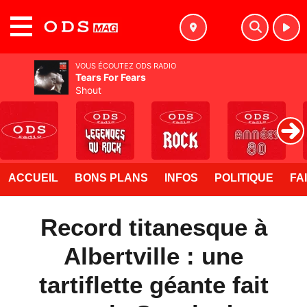
MENU
VOUS ÉCOUTEZ ODS RADIO
Tears For Fears
Shout
ACCUEIL
BONS PLANS
INFOS
POLITIQUE
FA
Record titanesque à
Albertville : une
tartiflette géante fait