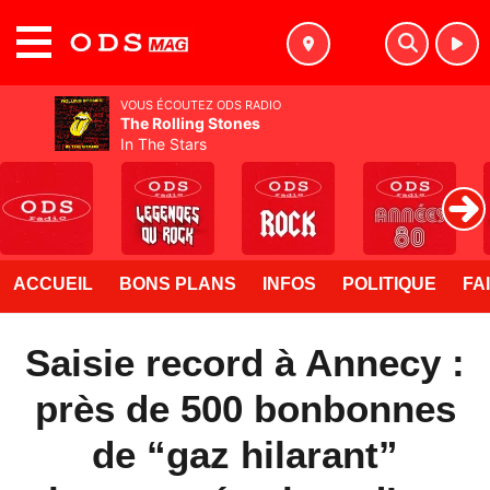
MENU
VOUS ÉCOUTEZ ODS RADIO
The Rolling Stones
In The Stars
ACCUEIL
BONS PLANS
INFOS
POLITIQUE
FA
Saisie record à Annecy :
près de 500 bonbonnes
de “gaz hilarant”