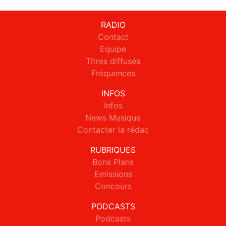
RADIO
Contact
Equipe
Titres diffusés
Fréquences
INFOS
Infos
News Musique
Contacter la rédac
RUBRIQUES
Bons Plans
Emissions
Concours
PODCASTS
Podcasts