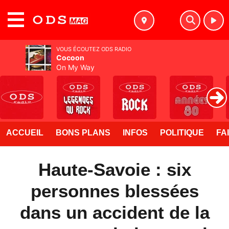
MENU
VOUS ÉCOUTEZ ODS RADIO
Cocoon
On My Way
ACCUEIL
BONS PLANS
INFOS
POLITIQUE
FA
Haute-Savoie : six
personnes blessées
dans un accident de la