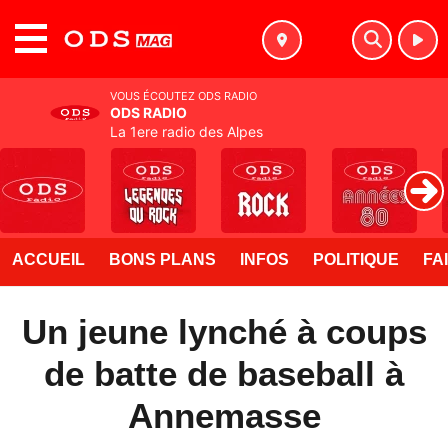
MENU
VOUS ÉCOUTEZ ODS RADIO
ODS RADIO
La 1ere radio des Alpes
ACCUEIL
BONS PLANS
INFOS
POLITIQUE
FA
Un jeune lynché à coups
de batte de baseball à
Annemasse