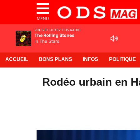
MENU
VOUS ÉCOUTEZ ODS RADIO
The Rolling Stones
In The Stars
ACCUEIL
BONS PLANS
INFOS
POLITIQUE
Rodéo urbain en Ha