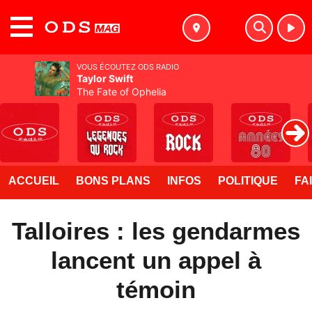
MENU
VOUS ÉCOUTEZ ODS RADIO
Taylor Swift
The Fate of Ophelia
ACCUEIL
BONS PLANS
INFOS
POLITIQUE
FA
Talloires : les gendarmes
lancent un appel à
témoin