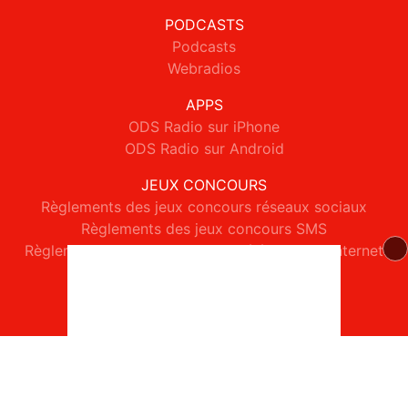
PODCASTS
Podcasts
Webradios
APPS
ODS Radio sur iPhone
ODS Radio sur Android
JEUX CONCOURS
Règlements des jeux concours réseaux sociaux
Règlements des jeux concours SMS
Règlements des jeux concours téléphone et internet
© 2026 ODS Radio Tous droits réservés.
Signaler un contenu
-
Mentions légales
-
Politique de cookies
-