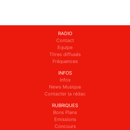
RADIO
Contact
Equipe
Titres diffusés
Fréquences
INFOS
Infos
News Musique
Contacter la rédac
RUBRIQUES
Bons Plans
Emissions
Concours