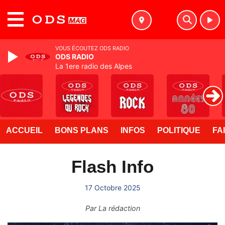
MENU
VOUS ÉCOUTEZ ODS RADIO
ODS RADIO
La 1ere radio des Alpes
ACCUEIL
BONS PLANS
INFOS
POLITIQUE
FA
Flash Info
17 Octobre 2025
Par
La rédaction