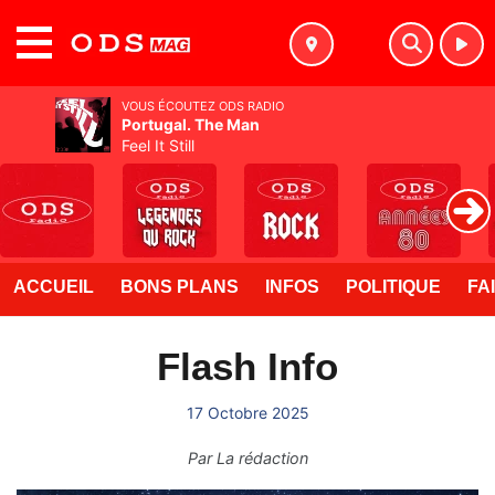
MENU
VOUS ÉCOUTEZ ODS RADIO
Portugal. The Man
Feel It Still
ACCUEIL
BONS PLANS
INFOS
POLITIQUE
FA
Flash Info
17 Octobre 2025
Par
La rédaction