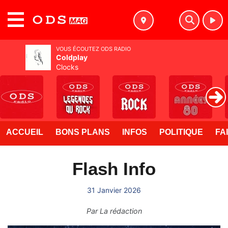
MENU
VOUS ÉCOUTEZ ODS RADIO
Coldplay
Clocks
ACCUEIL
BONS PLANS
INFOS
POLITIQUE
FA
Flash Info
31 Janvier 2026
Par
La rédaction