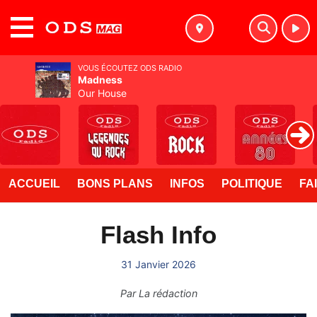
MENU
VOUS ÉCOUTEZ ODS RADIO
Madness
Our House
ACCUEIL
BONS PLANS
INFOS
POLITIQUE
FA
Flash Info
31 Janvier 2026
Par
La rédaction