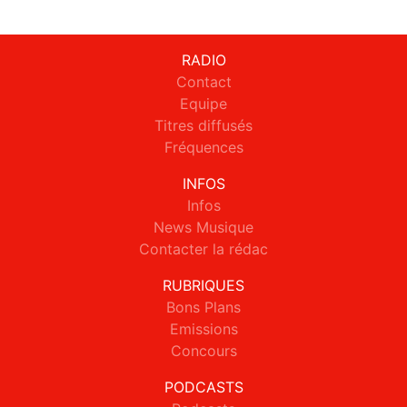
RADIO
Contact
Equipe
Titres diffusés
Fréquences
INFOS
Infos
News Musique
Contacter la rédac
RUBRIQUES
Bons Plans
Emissions
Concours
PODCASTS