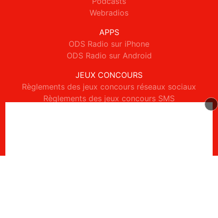
Podcasts
Webradios
APPS
ODS Radio sur iPhone
ODS Radio sur Android
JEUX CONCOURS
Règlements des jeux concours réseaux sociaux
Règlements des jeux concours SMS
Règlements des jeux concours téléphone et internet
© 2026 ODS Radio Tous droits réservés.
Signaler un contenu
-
Mentions légales
-
Politique de cookies
-
Contact