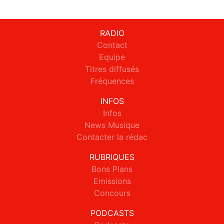
RADIO
Contact
Equipe
Titres diffusés
Fréquences
INFOS
Infos
News Musique
Contacter la rédac
RUBRIQUES
Bons Plans
Emissions
Concours
PODCASTS