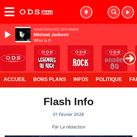
MENU
VOUS ÉCOUTEZ ODS RADIO
Michael Jackson
Who Is It
ACCUEIL
BONS PLANS
INFOS
POLITIQUE
FA
Flash Info
01 Février 2026
Par
La rédaction