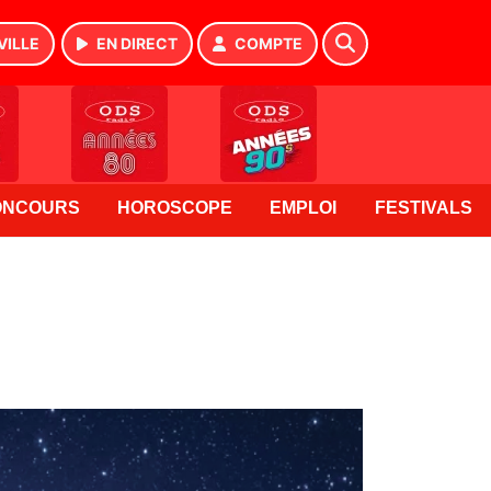
VILLE
EN DIRECT
COMPTE
ONCOURS
HOROSCOPE
EMPLOI
FESTIVALS