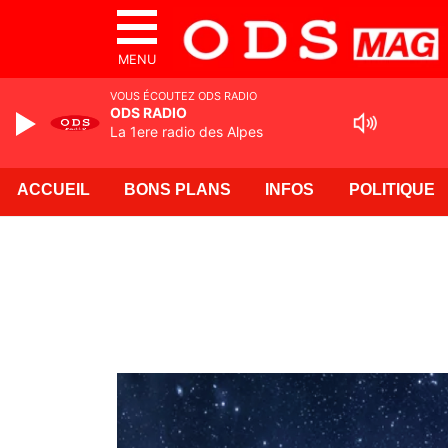
MENU
VOUS ÉCOUTEZ ODS RADIO
ODS RADIO
La 1ere radio des Alpes
ACCUEIL
BONS PLANS
INFOS
POLITIQUE