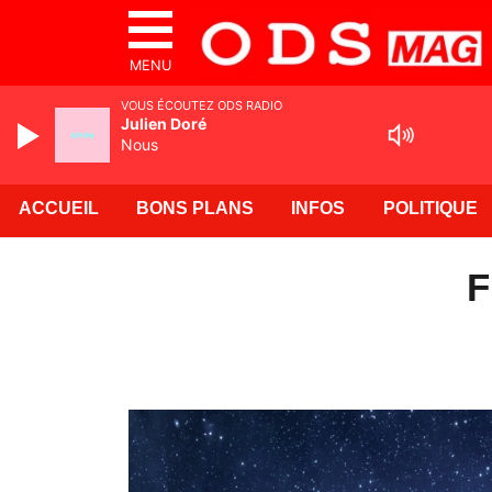
MENU
VOUS ÉCOUTEZ ODS RADIO
Julien Doré
Nous
ACCUEIL
BONS PLANS
INFOS
POLITIQUE
F