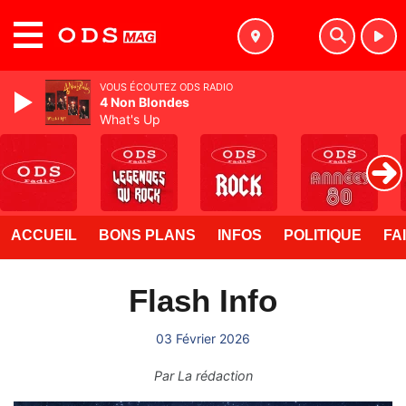
MENU
VOUS ÉCOUTEZ ODS RADIO
4 Non Blondes
What's Up
ACCUEIL
BONS PLANS
INFOS
POLITIQUE
FA
Flash Info
03 Février 2026
Par
La rédaction