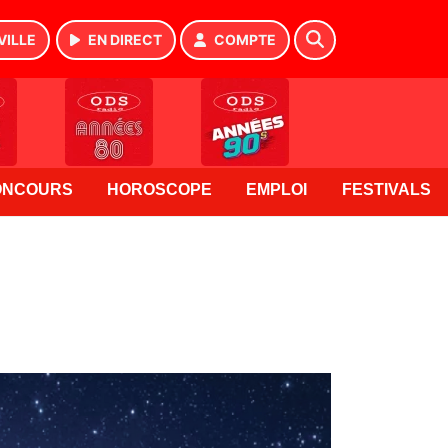
VILLE
EN DIRECT
COMPTE
ONCOURS
HOROSCOPE
EMPLOI
FESTIVALS