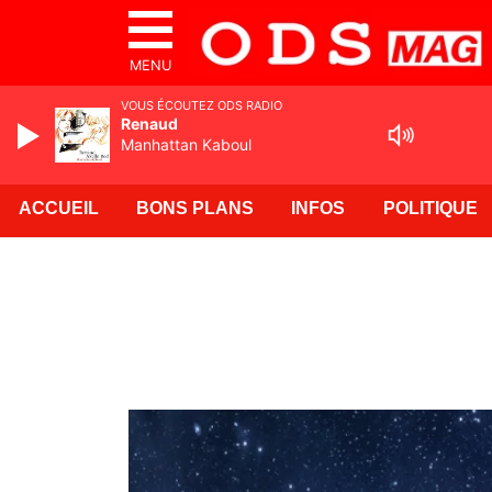
MENU
VOUS ÉCOUTEZ ODS RADIO
Renaud
Manhattan Kaboul
ACCUEIL
BONS PLANS
INFOS
POLITIQUE