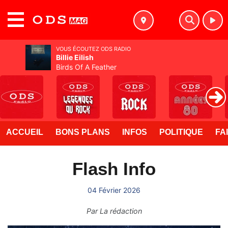
MENU
VOUS ÉCOUTEZ ODS RADIO
Billie Eilish
Birds Of A Feather
ACCUEIL
BONS PLANS
INFOS
POLITIQUE
FA
Flash Info
04 Février 2026
Par
La rédaction