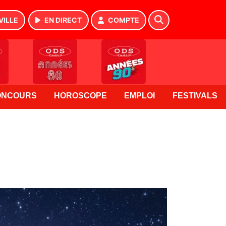
VILLE
EN DIRECT
COMPTE
ONCOURS
HOROSCOPE
EMPLOI
FESTIVALS