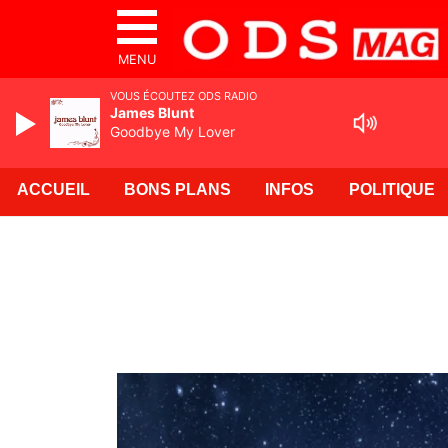
MENU
VOUS ÉCOUTEZ ODS RADIO
James Blunt
Goodbye My Lover
ACCUEIL
BONS PLANS
INFOS
POLITIQUE